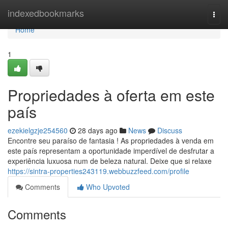
Home
indexedbookmarks
Togg
navi
Home
1
Propriedades à oferta em este
país
ezekielgzje254560
28 days ago
News
Discuss
Encontre seu paraíso de fantasia ! As propriedades à venda em
este país representam a oportunidade imperdível de desfrutar a
experiência luxuosa num de beleza natural. Deixe que si relaxe
https://sintra-properties243119.webbuzzfeed.com/profile
Comments
Who Upvoted
Comments