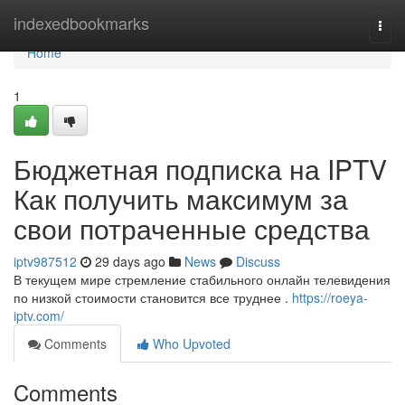
Home
indexedbookmarks
Togg
navi
Home
1
Бюджетная подписка на IPTV
Как получить максимум за
свои потраченные средства
iptv987512
29 days ago
News
Discuss
В текущем мире стремление стабильного онлайн телевидения
по низкой стоимости становится все труднее .
https://roeya-
iptv.com/
Comments
Who Upvoted
Comments