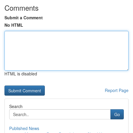
Comments
Submit a Comment
No HTML
HTML is disabled
Report Page
Search
Go
Published News