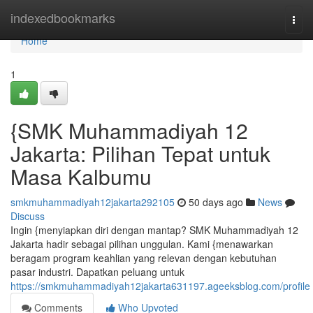
Home
indexedbookmarks
Togg
navi
Home
1
{SMK Muhammadiyah 12
Jakarta: Pilihan Tepat untuk
Masa Kalbumu
smkmuhammadiyah12jakarta292105
50 days ago
News
Discuss
Ingin {menyiapkan diri dengan mantap? SMK Muhammadiyah 12
Jakarta hadir sebagai pilihan unggulan. Kami {menawarkan
beragam program keahlian yang relevan dengan kebutuhan
pasar industri. Dapatkan peluang untuk
https://smkmuhammadiyah12jakarta631197.ageeksblog.com/profile
Comments
Who Upvoted