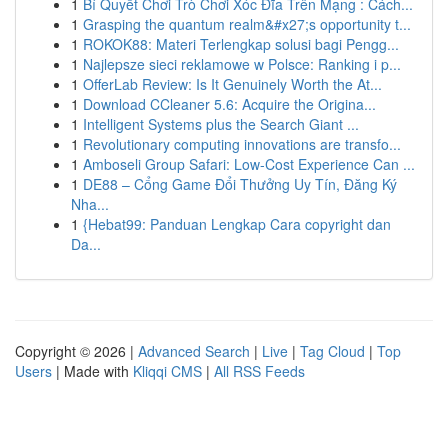
1
Bí Quyết Chơi Trò Chơi Xóc Đĩa Trên Mạng : Cách...
1
Grasping the quantum realm&#x27;s opportunity t...
1
ROKOK88: Materi Terlengkap solusi bagi Pengg...
1
Najlepsze sieci reklamowe w Polsce: Ranking i p...
1
OfferLab Review: Is It Genuinely Worth the At...
1
Download CCleaner 5.6: Acquire the Origina...
1
Intelligent Systems plus the Search Giant ...
1
Revolutionary computing innovations are transfo...
1
Amboseli Group Safari: Low-Cost Experience Can ...
1
DE88 – Cổng Game Đổi Thưởng Uy Tín, Đăng Ký
Nha...
1
{Hebat99: Panduan Lengkap Cara copyright dan
Da...
Copyright © 2026 |
Advanced Search
|
Live
|
Tag Cloud
|
Top
Users
| Made with
Kliqqi CMS
|
All RSS Feeds