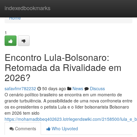
Home
indexedbookmarks
Home
1
Encontro Lula-Bolsonaro:
Retomada da Rivalidade em
2026?
safavfmr782232
50 days ago
News
Discuss
O cenário político brasileiro se encontra em um momento de
grande turbulência. A possibilidade de uma nova confroneta entre
os ex-presidentes o petista Lula e o líder bolsonarista Bolsonaro
em 2026 tem sido
https://mohamadbbeq402623.lotrlegendswiki.com/2158500/lula_e_
Comments
Who Upvoted