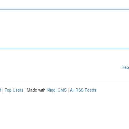
Rep
d
|
Top Users
| Made with
Kliqqi CMS
|
All RSS Feeds