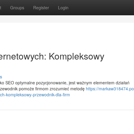
t
Groups
Register
Login
ternetowych: Kompleksowy
s
jako SEO optymalne pozycjonowanie, jest ważnym elementem działań
 przewodnik pomoże firmom zrozumieć metodę
https://markaw318474.p
ch-kompleksowy-przewodnik-dla-firm