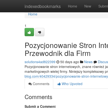
Home
indexedbookmarks
Home
New
Submi
Home
1
Pozycjonowanie Stron In
Przewodnik dla Firm
solutions4ad822399
50 days ago
News
Discus
Pozycjonowanie stron internetowych, znane również 
marketingowych wielej firmy. Niniejszy kompleksowy
blog.com/40429334/pozycjonowanie-stron-internetowy
Comments
Who Upvoted
Comments
Submit a Comment