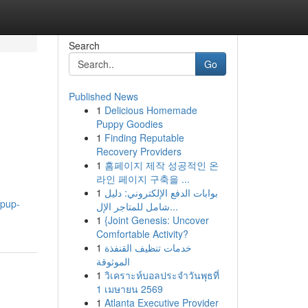
Search
Go
Published News
1
Delicious Homemade
Puppy Goodies
1
Finding Reputable
Recovery Providers
1
홈페이지 제작 성공적인 온
라인 페이지 구축을 ...
1
بوابات الدفع الإلكتروني: دليل
opup-
شامل للمتاجر الإل...
1
{Joint Genesis: Uncover
Comfortable Activity?
1
خدمات تنظيف القنفذة
الموثوقة
1
วิเคราะห์บอลประจำวันพุธที่
1 เมษายน 2569
1
Atlanta Executive Provider