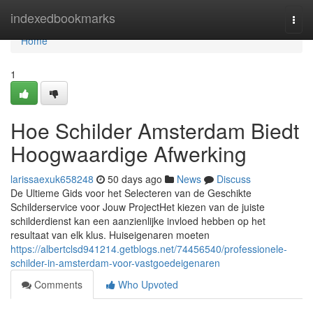
Home
indexedbookmarks
Togg
navi
Home
1
Hoe Schilder Amsterdam Biedt
Hoogwaardige Afwerking
larissaexuk658248
50 days ago
News
Discuss
De Ultieme Gids voor het Selecteren van de Geschikte
Schilderservice voor Jouw ProjectHet kiezen van de juiste
schilderdienst kan een aanzienlijke invloed hebben op het
resultaat van elk klus. Huiseigenaren moeten
https://albertclsd941214.getblogs.net/74456540/professionele-
schilder-in-amsterdam-voor-vastgoedeigenaren
Comments
Who Upvoted