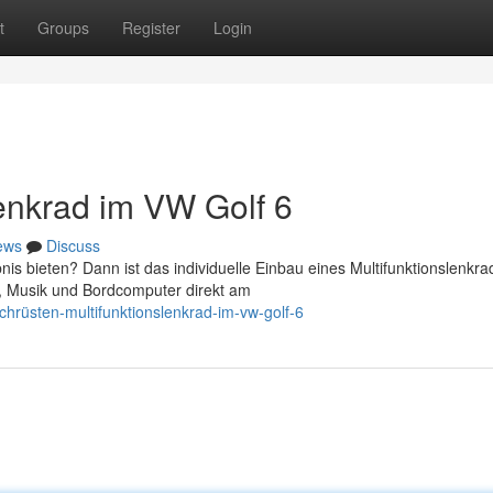
t
Groups
Register
Login
lenkrad im VW Golf 6
ews
Discuss
s bieten? Dann ist das individuelle Einbau eines Multifunktionslenkra
n, Musik und Bordcomputer direkt am
hrüsten-multifunktionslenkrad-im-vw-golf-6