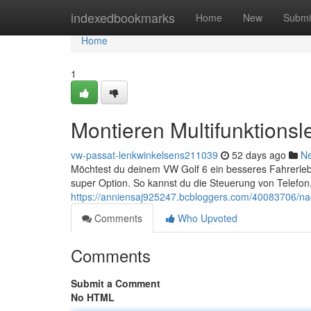
Home
indexedbookmarks
Home
New
Submi
Home
1
Montieren Multifunktions
vw-passat-lenkwinkelsens211039
52 days ago
N
Möchtest du deinem VW Golf 6 ein besseres Fahrerlebni
super Option. So kannst du die Steuerung von Telefo
https://anniensaj925247.bcbloggers.com/40083706/nac
Comments
Who Upvoted
Comments
Submit a Comment
No HTML