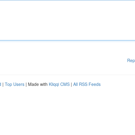
Rep
d
|
Top Users
| Made with
Kliqqi CMS
|
All RSS Feeds