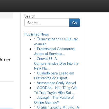
Search
Go
Published News
1
โปรแกรมจัดการรายชื่อแขก
งานแต่ง
1
Professional Commercial
Janitorial Services...
1
Znova168: A
ds eine
Comprehensive Dive into the
New Pla...
1
Cuidado para Lesão em
Praticantes de Esport...
1
Vietnamese Scaly Marvel
1
GOOD88 – Nền Tảng Giải
Trí Trực Tuyến Hiện Đại ...
1
Jayaspin: The Future of
Online Gaming?
1
Ο Δημητράκης Μύτικα: A