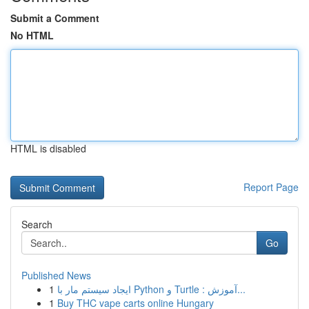
Submit a Comment
No HTML
HTML is disabled
Report Page
Search
Go
Published News
1
ایجاد سیستم مار با Python و Turtle : آموزش...
1
Buy THC vape carts online Hungary