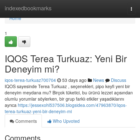
Home
indexedbookmarks
Togg
navi
Home
1
IQOS Terea Turkuaz: Yeni Bir
Deneyim mi?
iqos-terea-turkuaz700704
53 days ago
News
Discuss
IQOS sayesinde Terea Turkuaz , seçenekleri, pipo keyfi yeni bir
deneyim meydana mu? Birçok tüketici, bu ürünü lezzet açısından
olumlu yorumlar söylerken, bir grup farklı etkiler yaşadıklarını
ayrıca
https://jessexohl537506.blogsidea.com/47963870/iqos-
terea-turkuaz-yeni-bir-deneyim-mi
Comments
Who Upvoted
Comments