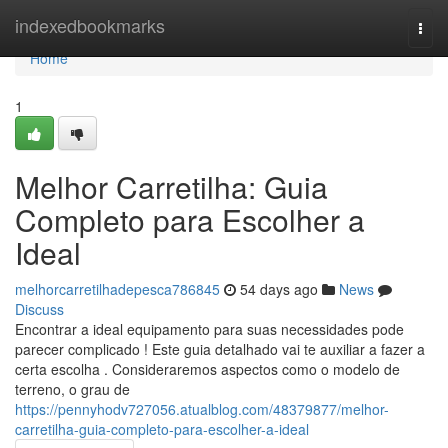
Home
indexedbookmarks
Togg
navi
Home
1
Melhor Carretilha: Guia
Completo para Escolher a
Ideal
melhorcarretilhadepesca786845
54 days ago
News
Discuss
Encontrar a ideal equipamento para suas necessidades pode
parecer complicado ! Este guia detalhado vai te auxiliar a fazer a
certa escolha . Consideraremos aspectos como o modelo de
terreno, o grau de
https://pennyhodv727056.atualblog.com/48379877/melhor-
carretilha-guia-completo-para-escolher-a-ideal