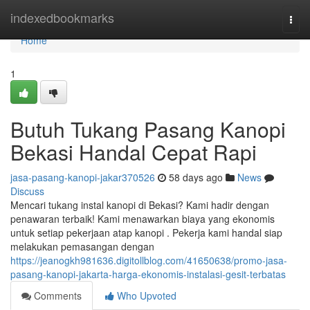
Home
indexedbookmarks
Togg
navi
Home
1
Butuh Tukang Pasang Kanopi
Bekasi Handal Cepat Rapi
jasa-pasang-kanopi-jakar370526
58 days ago
News
Discuss
Mencari tukang instal kanopi di Bekasi? Kami hadir dengan
penawaran terbaik! Kami menawarkan biaya yang ekonomis
untuk setiap pekerjaan atap kanopi . Pekerja kami handal siap
melakukan pemasangan dengan
https://jeanogkh981636.digitollblog.com/41650638/promo-jasa-
pasang-kanopi-jakarta-harga-ekonomis-instalasi-gesit-terbatas
Comments
Who Upvoted