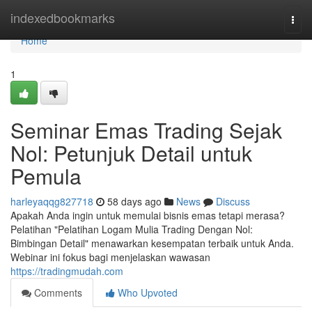
Home
indexedbookmarks
Togg
navi
Home
1
Seminar Emas Trading Sejak
Nol: Petunjuk Detail untuk
Pemula
harleyaqqg827718
58 days ago
News
Discuss
Apakah Anda ingin untuk memulai bisnis emas tetapi merasa?
Pelatihan "Pelatihan Logam Mulia Trading Dengan Nol:
Bimbingan Detail" menawarkan kesempatan terbaik untuk Anda.
Webinar ini fokus bagi menjelaskan wawasan
https://tradingmudah.com
Comments
Who Upvoted