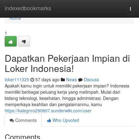
Home
indexedbookmarks
Togg
navi
Home
1
Dapatkan Pekerjaan Impian di
Loker Indonesia!
loker111325
57 days ago
News
Discuss
Apakah kamu ingin untuk memiliki pekerjaan impian? Indonesia
memiliki berbagai peluang kerja yang melimpah. Mulai dari
bidang teknologi, kesehatan, hingga administrasi. Dengan
memperkaya keahlian dan pengalamanmu, kamu
https://kalegnro290807.sunderwiki.com/user
Comments
Who Upvoted
Comments