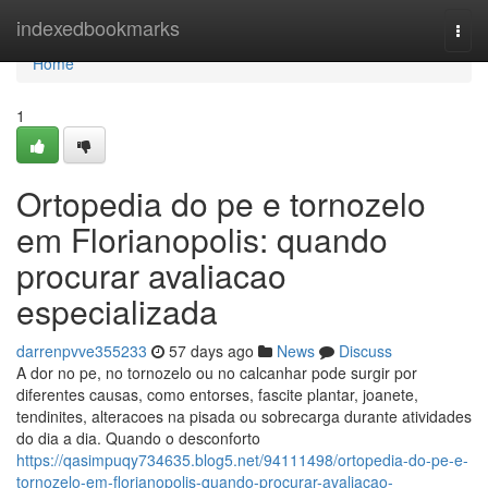
Home
indexedbookmarks
Togg
navi
Home
1
Ortopedia do pe e tornozelo
em Florianopolis: quando
procurar avaliacao
especializada
darrenpvve355233
57 days ago
News
Discuss
A dor no pe, no tornozelo ou no calcanhar pode surgir por
diferentes causas, como entorses, fascite plantar, joanete,
tendinites, alteracoes na pisada ou sobrecarga durante atividades
do dia a dia. Quando o desconforto
https://qasimpuqy734635.blog5.net/94111498/ortopedia-do-pe-e-
tornozelo-em-florianopolis-quando-procurar-avaliacao-