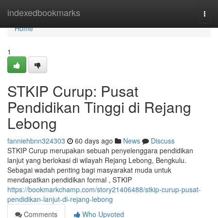
Home
indexedbookmarks
Togg
navi
Home
1
STKIP Curup: Pusat
Pendidikan Tinggi di Rejang
Lebong
fanniehbnn324303
60 days ago
News
Discuss
STKIP Curup merupakan sebuah penyelenggara pendidikan
lanjut yang berlokasi di wilayah Rejang Lebong, Bengkulu.
Sebagai wadah penting bagi masyarakat muda untuk
mendapatkan pendidikan formal , STKIP
https://bookmarkchamp.com/story21406488/stkip-curup-pusat-
pendidikan-lanjut-di-rejang-lebong
Comments
Who Upvoted