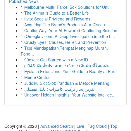
Published News
1
Melbourne Multi- Parcel Box Solutions for Uni...
1
The Animal's Guide to a Better Life
1
ttvip: Special Privilege and Rewards
1
Acquiring The Brand's Products At a Discou...
1
CaptionWay: Your AI-Powered Captioning Solution
1
{Omeglatv.com: A Deep Investigation into the L...
1
Crusty Eyes: Causes, Relief, and Prevention
1
Tips Mendapatkan Tempat Menginap Murah,
Pond...
1
99exch: Get Started with a New ID
1
gt345: ดื่มด่ำประสบการณ์ การเดิมพัน ที่โดดเด่น
1
Eyelash Extensions: Your Guide to Beauty at Par...
1
Meme Central
1
Judolku Slot Slot: Panduan & Metode Menang
1
تقرير إنجاز تركيب كاميرات : دليل تفصيلي
1
Uncover Hidden Insights: Your Website Intellige...
Copyright © 2026 |
Advanced Search
|
Live
|
Tag Cloud
|
Top