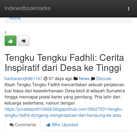
Home
indexedbookmarks
Togg
navi
Home
1
Tengku Tengku Fadhli: Cerita
Inspiratif dari Desa ke Tinggi
barbaranxjb961167
57 days ago
News
Discuss
Kisah Tengku Tengku Fadhli menceritakan sebuah perjalanan
luar biasa dari kesederhanaan Desa kecil di wilayah Sumatera
hingga mencapai posisi karier yang gemilang. Pria lahir dari
keluarga sederhana, namun dengan
https://junaidvpol510669.blogspothub.com/39627531/tengku-
tengku-fadhli-dongeng-menginspirasi-dari-kampung-ke-atas
Comments
Who Upvoted