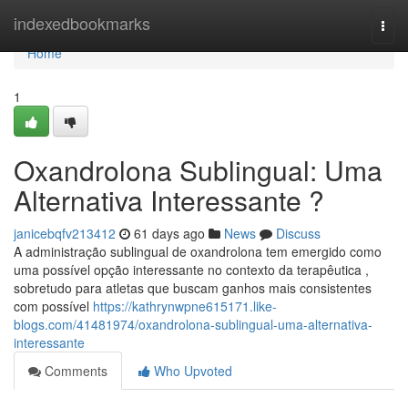
Home
indexedbookmarks
Togg
navi
Home
1
Oxandrolona Sublingual: Uma
Alternativa Interessante ?
janicebqfv213412
61 days ago
News
Discuss
A administração sublingual de oxandrolona tem emergido como
uma possível opção interessante no contexto da terapêutica ,
sobretudo para atletas que buscam ganhos mais consistentes
com possível
https://kathrynwpne615171.like-
blogs.com/41481974/oxandrolona-sublingual-uma-alternativa-
interessante
Comments
Who Upvoted