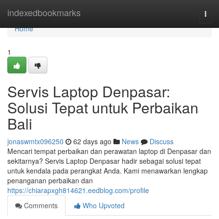
Home
indexedbookmarks
Togg
navi
Home
1
Servis Laptop Denpasar:
Solusi Tepat untuk Perbaikan
Bali
jonaswmtx096250
62 days ago
News
Discuss
Mencari tempat perbaikan dan perawatan laptop di Denpasar dan
sekitarnya? Servis Laptop Denpasar hadir sebagai solusi tepat
untuk kendala pada perangkat Anda. Kami menawarkan lengkap
penanganan perbaikan dan
https://chiarapxgh814621.eedblog.com/profile
Comments
Who Upvoted