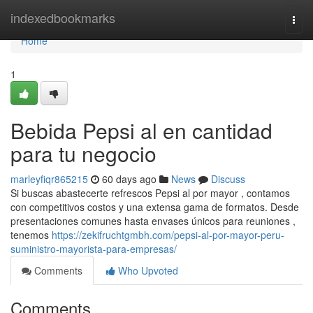
Home
indexedbookmarks
Togg
navi
Home
1
Bebida Pepsi al en cantidad
para tu negocio
marleyfiqr865215
60 days ago
News
Discuss
Si buscas abastecerte refrescos Pepsi al por mayor , contamos
con competitivos costos y una extensa gama de formatos. Desde
presentaciones comunes hasta envases únicos para reuniones ,
tenemos
https://zekifruchtgmbh.com/pepsi-al-por-mayor-peru-
suministro-mayorista-para-empresas/
Comments
Who Upvoted
Comments