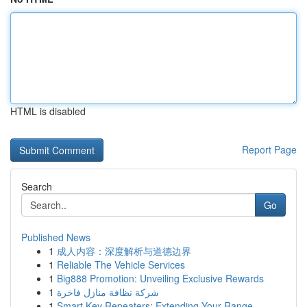
HTML is disabled
Report Page
Search
Go
Published News
1
成人内容：深度解析与道德边界
1
Reliable The Vehicle Services
1
Big888 Promotion: Unveiling Exclusive Rewards
1
شركة نظافة منازل فاخرة
1
Smart Key Repeaters: Extending Your Range