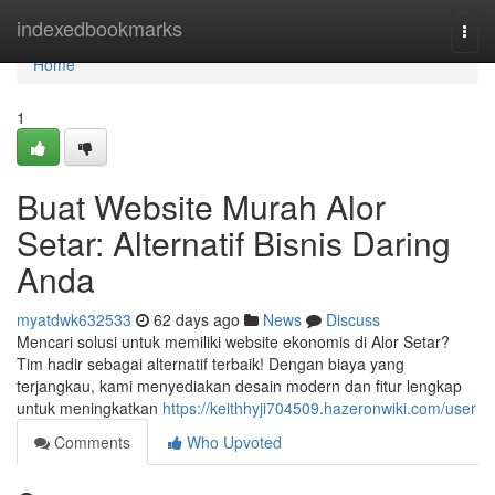
Home
indexedbookmarks
Togg
navi
Home
1
Buat Website Murah Alor
Setar: Alternatif Bisnis Daring
Anda
myatdwk632533
62 days ago
News
Discuss
Mencari solusi untuk memiliki website ekonomis di Alor Setar?
Tim hadir sebagai alternatif terbaik! Dengan biaya yang
terjangkau, kami menyediakan desain modern dan fitur lengkap
untuk meningkatkan
https://keithhyji704509.hazeronwiki.com/user
Comments
Who Upvoted