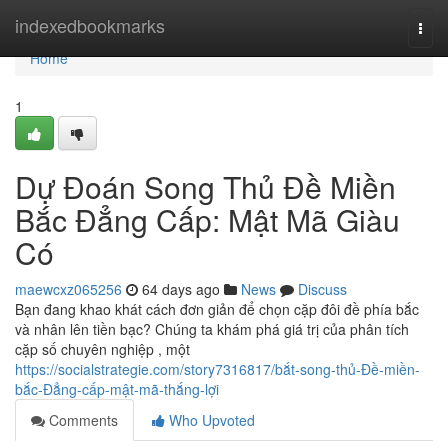
Home
indexedbookmarks
Togg
navi
Home
1
Dự Đoán Song Thủ Đề Miền
Bắc Đẳng Cấp: Mật Mã Giàu
Có
maewcxz065256
64 days ago
News
Discuss
Bạn đang khao khát cách đơn giản để chọn cặp đôi đề phía bắc
và nhân lên tiền bạc? Chúng ta khám phá giá trị của phân tích
cặp số chuyên nghiệp , một
https://socialstrategie.com/story7316817/bắt-song-thủ-Đề-miền-
bắc-Đẳng-cấp-mật-mã-thắng-lợi
Comments
Who Upvoted