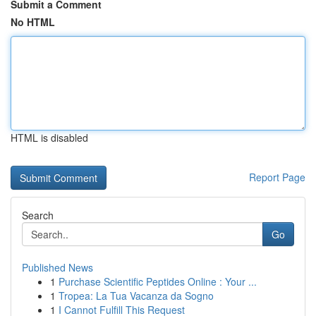
Submit a Comment
No HTML
HTML is disabled
Report Page
Search
Go
Published News
1
Purchase Scientific Peptides Online : Your ...
1
Tropea: La Tua Vacanza da Sogno
1
I Cannot Fulfill This Request