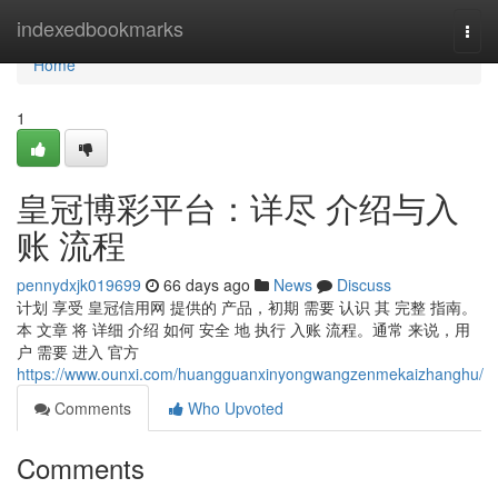
Home
indexedbookmarks
Togg
navi
Home
1
皇冠博彩平台：详尽 介绍与入
账 流程
pennydxjk019699
66 days ago
News
Discuss
计划 享受 皇冠信用网 提供的 产品，初期 需要 认识 其 完整 指南。
本 文章 将 详细 介绍 如何 安全 地 执行 入账 流程。通常 来说，用
户 需要 进入 官方
https://www.ounxi.com/huangguanxinyongwangzenmekaizhanghu/
Comments
Who Upvoted
Comments