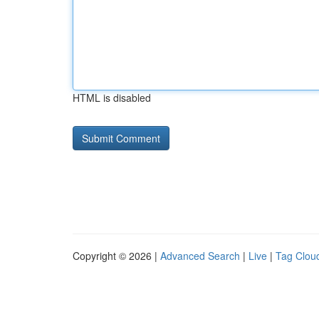
HTML is disabled
Copyright © 2026 |
Advanced Search
|
Live
|
Tag Clou