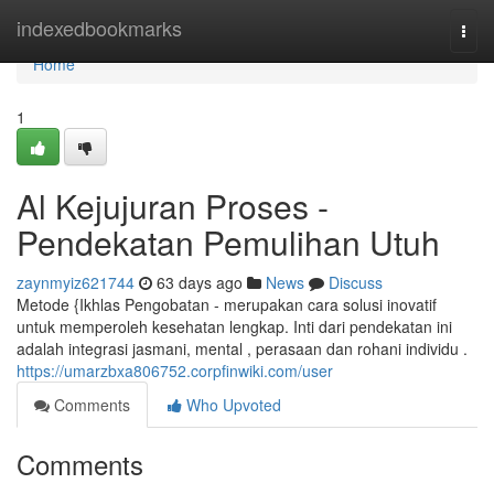
Home
indexedbookmarks
Togg
navi
Home
1
Al Kejujuran Proses -
Pendekatan Pemulihan Utuh
zaynmyiz621744
63 days ago
News
Discuss
Metode {Ikhlas Pengobatan - merupakan cara solusi inovatif
untuk memperoleh kesehatan lengkap. Inti dari pendekatan ini
adalah integrasi jasmani, mental , perasaan dan rohani individu .
https://umarzbxa806752.corpfinwiki.com/user
Comments
Who Upvoted
Comments