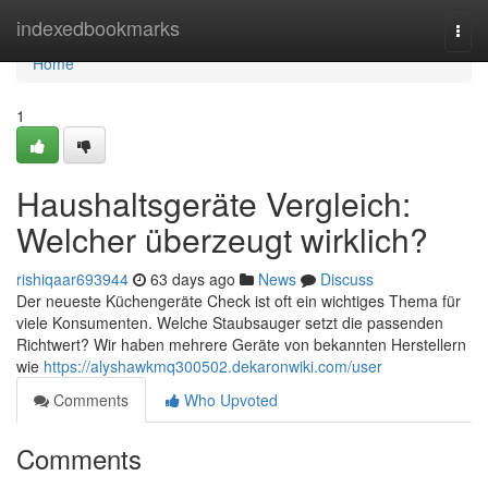
Home
indexedbookmarks
Togg
navi
Home
1
Haushaltsgeräte Vergleich:
Welcher überzeugt wirklich?
rishiqaar693944
63 days ago
News
Discuss
Der neueste Küchengeräte Check ist oft ein wichtiges Thema für
viele Konsumenten. Welche Staubsauger setzt die passenden
Richtwert? Wir haben mehrere Geräte von bekannten Herstellern
wie
https://alyshawkmq300502.dekaronwiki.com/user
Comments
Who Upvoted
Comments