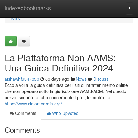
Home
indexedbookmarks
Togg
navi
Home
1
La Piattaforma Non AAMS:
Una Guida Definitiva 2024
aishawhfu347830
66 days ago
News
Discuss
Ecco a voi a la guida definitiva per i siti di intrattenimento online
che non operano sotto la giurisdizione AAMS/ADM. Nel questo
pezzo, scoprirete tutto concernente i pro , le contro , e
https://www.cialombardia.org/
Comments
Who Upvoted
Comments