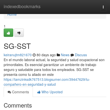
Home
indexedbookmarks
Togg
navi
Home
1
SG-SST
keiranujtm821670
80 days ago
News
Discuss
En el mundo laboral actual, la seguridad y salud ocupacional son
primordiales. Es esencial garantizar un ambiente de trabajo
seguro y saludable para todos los empleados. SG-SST se
presenta como tu aliado en este
https://tamzinksdk767513.blogsumer.com/39447629/tu-
compañero-en-seguridad-y-salud
Comments
Who Upvoted
Comments