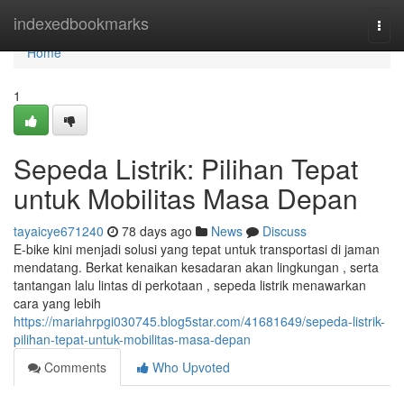
Home
indexedbookmarks
Togg
navi
Home
1
Sepeda Listrik: Pilihan Tepat
untuk Mobilitas Masa Depan
tayaicye671240
78 days ago
News
Discuss
E-bike kini menjadi solusi yang tepat untuk transportasi di jaman
mendatang. Berkat kenaikan kesadaran akan lingkungan , serta
tantangan lalu lintas di perkotaan , sepeda listrik menawarkan
cara yang lebih
https://mariahrpgi030745.blog5star.com/41681649/sepeda-listrik-
pilihan-tepat-untuk-mobilitas-masa-depan
Comments
Who Upvoted