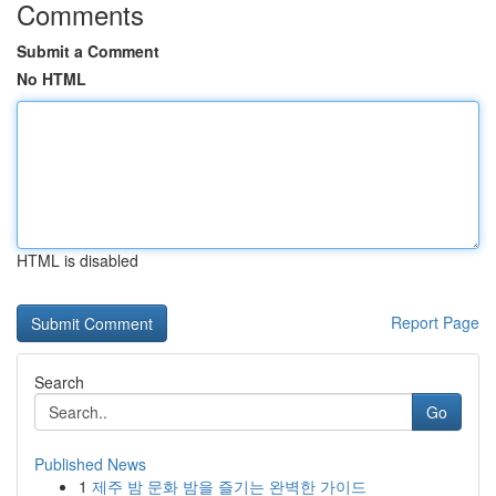
Comments
Submit a Comment
No HTML
HTML is disabled
Report Page
Search
Go
Published News
1
제주 밤 문화 밤을 즐기는 완벽한 가이드