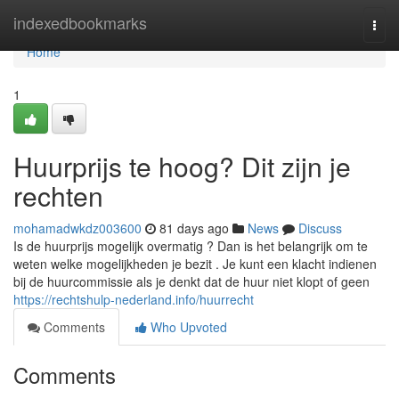
Home
indexedbookmarks
Togg
navi
Home
1
Huurprijs te hoog? Dit zijn je
rechten
mohamadwkdz003600
81 days ago
News
Discuss
Is de huurprijs mogelijk overmatig ? Dan is het belangrijk om te
weten welke mogelijkheden je bezit . Je kunt een klacht indienen
bij de huurcommissie als je denkt dat de huur niet klopt of geen
https://rechtshulp-nederland.info/huurrecht
Comments
Who Upvoted
Comments