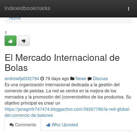
Home
indexedbookmarks
Togg
navi
Home
1
El Mercado Internacional de
Bolas
andrewfjal332794
79 days ago
News
Discuss
Es una organización internacional dedicada a la gestión del
comercio de pelotas. La red se centra en la mejora de los
mercados y la promoción del {comercioético de los productos. Su
objetivo principal es crear un
https://janagmtr747474.bloggactivo.com/39267786/la-red-global-
del-comercio-de-balones
Comments
Who Upvoted