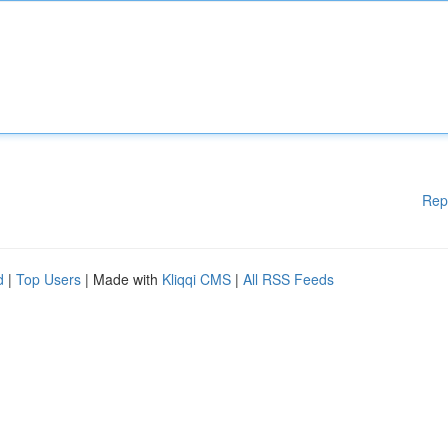
Rep
d
|
Top Users
| Made with
Kliqqi CMS
|
All RSS Feeds