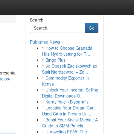
Search
Go
Published News
1
How to Choose Granada
Hills Hydro Jetting for R...
1
Bingo Plus
1
60 Opasek Zaciskowych ze
Stali Nierdzewnej – Ze...
presenta
1
Commodity Exporter in
nelos-
Kenya
1
Unlock Your Income: Selling
Digital Downloads O...
1
Koray Yalçin Biyografisi
1
Locating Your Dream Car:
Used Cars in Fresno Un...
1
Boost Your Social Media : A
Guide to SMM Panels
1
Unraveling EE88: The