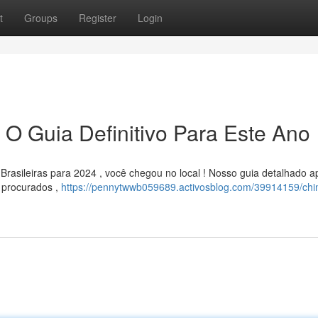
t
Groups
Register
Login
 O Guia Definitivo Para Este Ano
rasileiras para 2024 , você chegou no local ! Nosso guia detalhado a
 procurados ,
https://pennytwwb059689.activosblog.com/39914159/chi