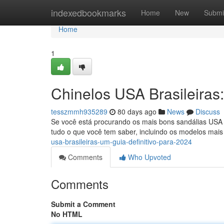
Home
indexedbookmarks
Home
New
Submi
Home
1
Chinelos USA Brasileiras:
tesszmmh935289
80 days ago
News
Discuss
Se você está procurando os mais bons sandálias USA B
tudo o que você tem saber, incluindo os modelos mais
usa-brasileiras-um-guia-definitivo-para-2024
Comments
Who Upvoted
Comments
Submit a Comment
No HTML