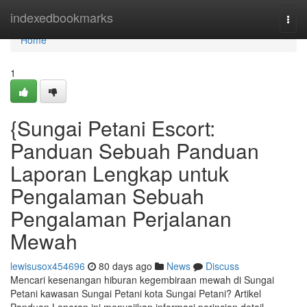
Home
indexedbookmarks
Togg
navi
Home
1
{Sungai Petani Escort:
Panduan Sebuah Panduan
Laporan Lengkap untuk
Pengalaman Sebuah
Pengalaman Perjalanan
Mewah
lewisusox454696
80 days ago
News
Discuss
Mencari kesenangan hiburan kegembiraan mewah di Sungai
Petani kawasan Sungai Petani kota Sungai Petani? Artikel