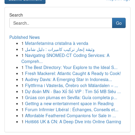
Search
Go
Published News
1
Metanfetamina cristalina à venda
1
وثيقة إنجاز تركيب كاميرات : دليل شامل
1
Navigating SNOMED-CT Coding Services: A
Compreh...
1
The Best Directory: Your Explore to the Ideal S...
1
Fresh Mackerel: Atlantic Caught & Ready to Cook!
1
Audrey Davis: A Emerging Star in Indonesia...
1
Flyttfirma i Västerås, Örebro och Mälardalen – ...
1
Dự đoán MN - Bao Xổ Số VIP : Tìm Số MB Siêu ...
1
Grúas con plumas en Sevilla: Guía completa p...
1
Getting a new entertainment space in Reading
1
Forum Infirmier Libéral : Échanges, Conseils et...
1
Affordable Feathered Companions for Sale in ...
1
Hot666 UK & CN: A Deep Dive into Online Gaming