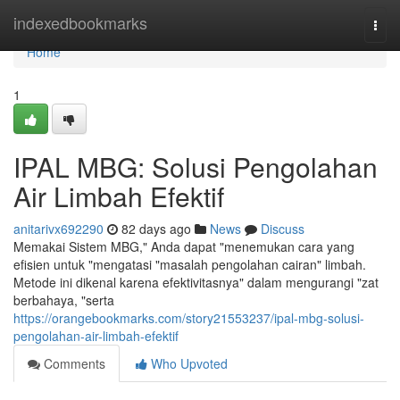
Home
indexedbookmarks
Togg
navi
Home
1
IPAL MBG: Solusi Pengolahan
Air Limbah Efektif
anitarivx692290
82 days ago
News
Discuss
Memakai Sistem MBG," Anda dapat "menemukan cara yang
efisien untuk "mengatasi "masalah pengolahan cairan" limbah.
Metode ini dikenal karena efektivitasnya" dalam mengurangi "zat
berbahaya, "serta
https://orangebookmarks.com/story21553237/ipal-mbg-solusi-
pengolahan-air-limbah-efektif
Comments
Who Upvoted