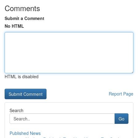
Comments
Submit a Comment
No HTML
HTML is disabled
Report Page
Search
Go
Published News