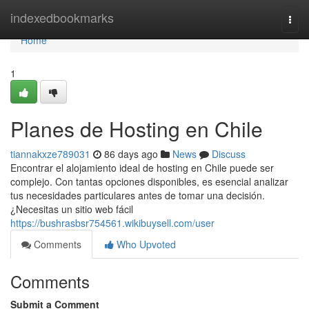
Home
indexedbookmarks
Togg
navi
Home
1
Planes de Hosting en Chile
tiannakxze789031
86 days ago
News
Discuss
Encontrar el alojamiento ideal de hosting en Chile puede ser
complejo. Con tantas opciones disponibles, es esencial analizar
tus necesidades particulares antes de tomar una decisión.
¿Necesitas un sitio web fácil
https://bushrasbsr754561.wikibuysell.com/user
Comments
Who Upvoted
Comments
Submit a Comment