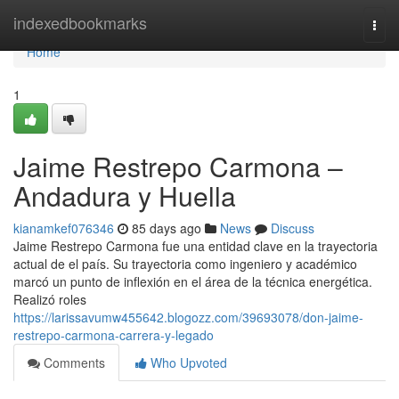
Home
indexedbookmarks
Togg
navi
Home
1
Jaime Restrepo Carmona –
Andadura y Huella
kianamkef076346
85 days ago
News
Discuss
Jaime Restrepo Carmona fue una entidad clave en la trayectoria
actual de el país. Su trayectoria como ingeniero y académico
marcó un punto de inflexión en el área de la técnica energética.
Realizó roles
https://larissavumw455642.blogozz.com/39693078/don-jaime-
restrepo-carmona-carrera-y-legado
Comments
Who Upvoted