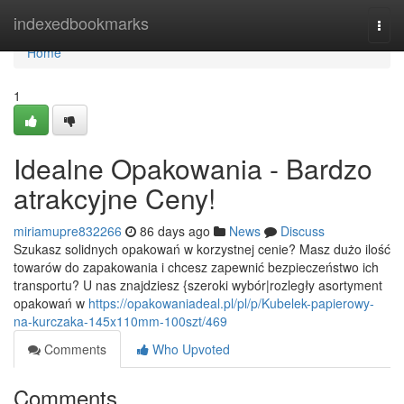
Home
indexedbookmarks
Togg
navi
Home
1
Idealne Opakowania - Bardzo
atrakcyjne Ceny!
miriamupre832266
86 days ago
News
Discuss
Szukasz solidnych opakowań w korzystnej cenie? Masz dużo ilość
towarów do zapakowania i chcesz zapewnić bezpieczeństwo ich
transportu? U nas znajdziesz {szeroki wybór|rozległy asortyment
opakowań w
https://opakowaniadeal.pl/pl/p/Kubelek-papierowy-
na-kurczaka-145x110mm-100szt/469
Comments
Who Upvoted
Comments