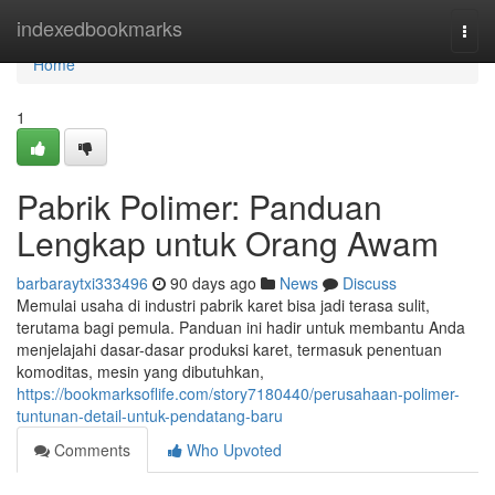
Home
indexedbookmarks
Togg
navi
Home
1
Pabrik Polimer: Panduan
Lengkap untuk Orang Awam
barbaraytxi333496
90 days ago
News
Discuss
Memulai usaha di industri pabrik karet bisa jadi terasa sulit,
terutama bagi pemula. Panduan ini hadir untuk membantu Anda
menjelajahi dasar-dasar produksi karet, termasuk penentuan
komoditas, mesin yang dibutuhkan,
https://bookmarksoflife.com/story7180440/perusahaan-polimer-
tuntunan-detail-untuk-pendatang-baru
Comments
Who Upvoted