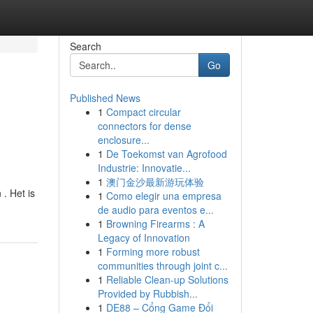
Search
Go
Published News
1
Compact circular
connectors for dense
enclosure...
1
De Toekomst van Agrofood
Industrie: Innovatie...
1
澳门金沙最新游玩体验
. Het is
1
Como elegir una empresa
de audio para eventos e...
1
Browning Firearms : A
Legacy of Innovation
1
Forming more robust
communities through joint c...
1
Reliable Clean-up Solutions
Provided by Rubbish...
1
DE88 – Cổng Game Đổi