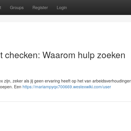
t
Groups
Register
Login
st checken: Waarom hulp zoeken
zijn, zeker als jij geen ervaring heeft op het van arbeidsverhoudingen 
inroepen. Een
https://mariampyqx700669.westexwiki.com/user