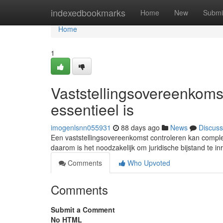
Home
indexedbookmarks
Home
New
Submi
Home
1
Vaststellingsovereenkom
essentieel is
imogenlsnn055931
88 days ago
News
Discuss
Een vaststellingsovereenkomst controleren kan complex 
daarom is het noodzakelijk om juridische bijstand te 
Comments
Who Upvoted
Comments
Submit a Comment
No HTML