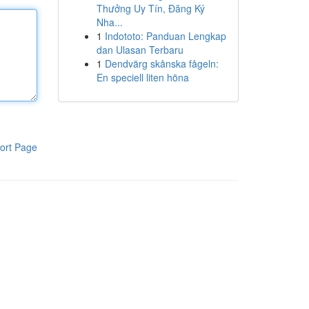
Thưởng Uy Tín, Đăng Ký
Nha...
1
Indototo: Panduan Lengkap
dan Ulasan Terbaru
1
Dendvärg skånska fågeln:
En speciell liten höna
ort Page