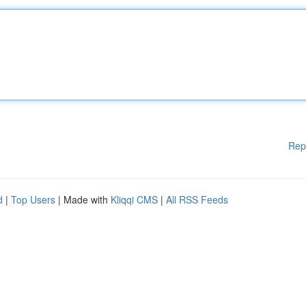
Rep
d
|
Top Users
| Made with
Kliqqi CMS
|
All RSS Feeds