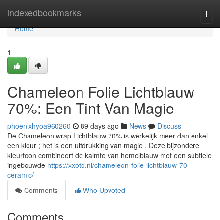
Home
indexedbookmarks
Togg
navi
Home
1
Chameleon Folie Lichtblauw
70%: Een Tint Van Magie
phoenixhyoa960260
89 days ago
News
Discuss
De Chameleon wrap Lichtblauw 70% is werkelijk meer dan enkel
een kleur ; het is een uitdrukking van magie . Deze bijzondere
kleurtoon combineert de kalmte van hemelblauw met een subtiele
ingebouwde
https://xxoto.nl/chameleon-folie-lichtblauw-70-
ceramic/
Comments
Who Upvoted
Comments