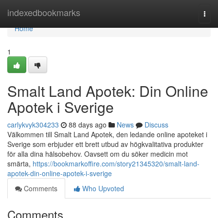
Home
indexedbookmarks
Togg
navi
Home
1
Smalt Land Apotek: Din Online
Apotek i Sverige
carlykvyk304233
88 days ago
News
Discuss
Välkommen till Smalt Land Apotek, den ledande online apoteket i
Sverige som erbjuder ett brett utbud av högkvalitativa produkter
för alla dina hälsobehov. Oavsett om du söker medicin mot
smärta,
https://bookmarkoffire.com/story21345320/smalt-land-
apotek-din-online-apotek-i-sverige
Comments
Who Upvoted
Comments