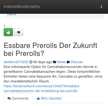
Home
indexedbookmarks
Togg
navi
Home
1
Essbare Prerolls Der Zukunft
bei Prerolls?
abeldnnt279225
90 days ago
News
Discuss
Eine interessante Option für Cannabiskonsumenten könnte in
genießbaren Cannabiskartuschen liegen. Diese fortschrittlichen
Einheiten bieten eine bequeme Art, Cannabis zu genießen, ohne
den charakteristischen Rauch.
https://bookmarkunit.com/story21240278/essbare-
cannabiskartuschen-die-entwicklung-bei-prerolls
Comments
Who Upvoted