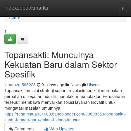
Home
indexedbookmarks
Togg
navi
Home
1
Topansakti: Munculnya
Kekuatan Baru dalam Sektor
Spesifik
janaruzm595223
91 days ago
News
Discuss
Topansakti melalui strategi seperti revolusioner, kini merupakan
perhatian di seputar industri manufaktur manufaktur. Perusahaan
tersebut membawa menyajikan solusi layanan inovatif untuk
mengatasi masalah umumnya
https://reganxaua034600.daneblogger.com/39898359/topansakti-
suatu-tenaga-baru-dalam-bidang-khusus
Comments
Who Upvoted