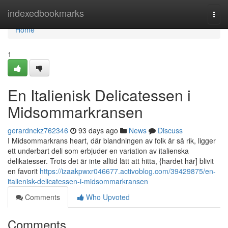
Home
indexedbookmarks
Togg
navi
Home
1
En Italienisk Delicatessen i
Midsommarkransen
gerardnckz762346
93 days ago
News
Discuss
I Midsommarkrans heart, där blandningen av folk är så rik, ligger
ett underbart deli som erbjuder en variation av italienska
delikatesser. Trots det är inte alltid lätt att hitta, {hardet här] blivit
en favorit
https://izaakpwxr046677.activoblog.com/39429875/en-
italienisk-delicatessen-i-midsommarkransen
Comments
Who Upvoted
Comments