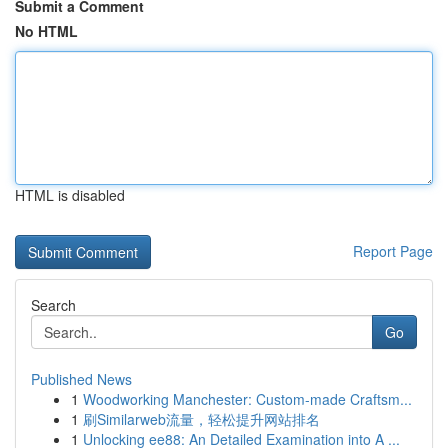
Submit a Comment
No HTML
HTML is disabled
Report Page
Search
Go
Published News
1
Woodworking Manchester: Custom-made Craftsm...
1
刷Similarweb流量，轻松提升网站排名
1
Unlocking ee88: An Detailed Examination into A ...