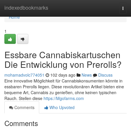
Home
indexedbookmarks
Togg
navi
Home
1
Essbare Cannabiskartuschen
Die Entwicklung von Prerolls?
mohamadvolc774051
102 days ago
News
Discuss
Eine innovative Möglichkeit für Cannabiskonsumenten könnte in
essbaren Prerolls liegen. Diese revolutionären Artikel bieten eine
bequeme Art, Cannabis zu genießen, ohne keinen typischen
Rauch. Stellen diese
https://Mgofarms.com
Comments
Who Upvoted
Comments