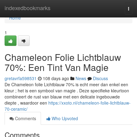
Home
indexedbookmarks
Togg
navi
Home
1
Chameleon Folie Lichtblauw
70%: Een Tint Van Magie
gretavrfa598531
108 days ago
News
Discuss
De Chameleon folie Lichtblauw 70% is echt meer dan enkel een
kleur ; het is een symbool van magie . Deze specifieke kleurtoon
combineert de rust van blauw met een delicate ingebouwde
diepte , waardoor een
https://xxoto.nl/chameleon-folie-lichtblauw-
70-ceramic/
Comments
Who Upvoted
Comments