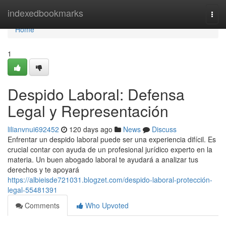
Home
indexedbookmarks
Togg
navi
Home
1
Despido Laboral: Defensa
Legal y Representación
lilianvnui692452
120 days ago
News
Discuss
Enfrentar un despido laboral puede ser una experiencia difícil. Es
crucial contar con ayuda de un profesional jurídico experto en la
materia. Un buen abogado laboral te ayudará a analizar tus
derechos y te apoyará
https://albieisde721031.blogzet.com/despido-laboral-protección-
legal-55481391
Comments
Who Upvoted