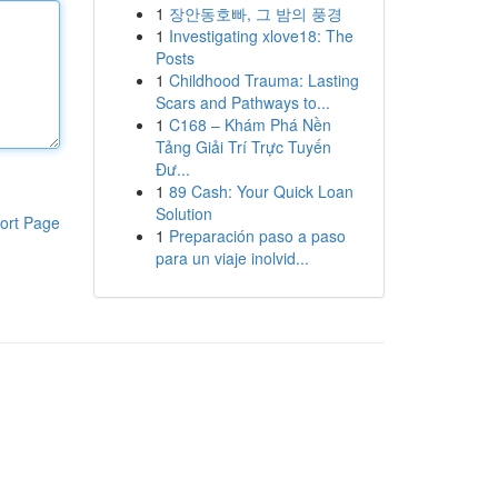
1
장안동호빠, 그 밤의 풍경
1
Investigating xlove18: The
Posts
1
Childhood Trauma: Lasting
Scars and Pathways to...
1
C168 – Khám Phá Nền
Tảng Giải Trí Trực Tuyến
Đư...
1
89 Cash: Your Quick Loan
Solution
ort Page
1
Preparación paso a paso
para un viaje inolvid...