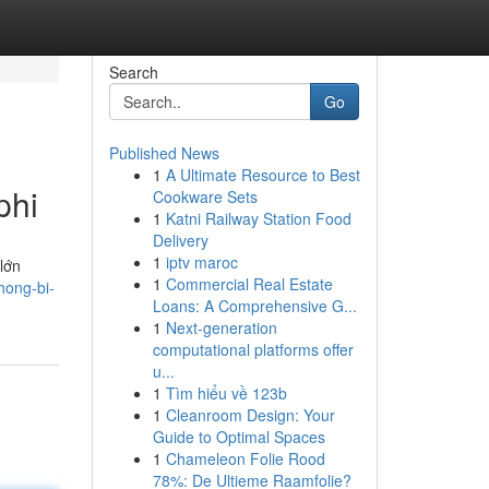
Search
Go
Published News
1
A Ultimate Resource to Best
phi
Cookware Sets
1
Katni Railway Station Food
Delivery
1
iptv maroc
lớn
1
Commercial Real Estate
hong-bi-
Loans: A Comprehensive G...
1
Next-generation
computational platforms offer
u...
1
Tìm hiểu về 123b
1
Cleanroom Design: Your
Guide to Optimal Spaces
1
Chameleon Folie Rood
78%: De Ultieme Raamfolie?