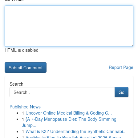
HTML is disabled
Report Page
Search
Go
Published News
1
Uncover Online Medical Billing & Coding C...
1
{A 7-Day Menopause Diet: The Body Slimming
Jump...
1
What is K2? Understanding the Synthetic Cannabi...
1
SeoMasterKing ile Backlink Paketleri 2026 Kapsa...