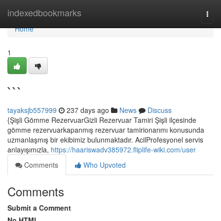
Home
indexedbookmarks
Togg
navi
Home
1
```
tayaksjb557999
237 days ago
News
Discuss
{Şişli Gömme RezervuarGizli Rezervuar Tamiri Şişli ilçesinde
gömme rezervuarkapanmış rezervuar tamirionarımı konusunda
uzmanlaşmış bir ekibimiz bulunmaktadır. AcilProfesyonel servis
anlayışımızla,
https://haariswadv385972.fliplife-wiki.com/user
Comments
Who Upvoted
Comments
Submit a Comment
No HTML